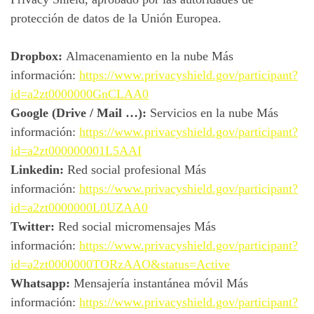
protección de datos de la Unión Europea.
Dropbox:
Almacenamiento en la nube Más
información:
https://www.privacyshield.gov/participant?
id=a2zt0000000GnCLAA0
Google (Drive / Mail …):
Servicios en la nube Más
información:
https://www.privacyshield.gov/participant?
id=a2zt000000001L5AAI
Linkedin:
Red social profesional Más
información:
https://www.privacyshield.gov/participant?
id=a2zt0000000L0UZAA0
Twitter:
Red social micromensajes Más
información:
https://www.privacyshield.gov/participant?
id=a2zt0000000TORzAAO&status=Active
Whatsapp:
Mensajería instantánea móvil Más
información:
https://www.privacyshield.gov/participant?